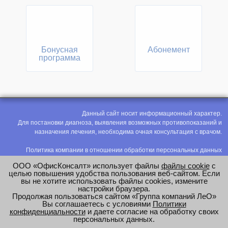
Бонусная
Абонемент
программа
Данный сайт носит информационный характер.
Для постановки диагноза, выявления возможных противопоказаний и
назначения лечения, необходима очная консультация с врачом.
Политика компании в отношении обработки персональных данных
Политика конфиденциальности
ООО «ОфисКонсалт» использует файлы
файлы cookie
с
Соглашение на обработку персональных данных
целью повышения удобства пользования веб-сайтом. Если
вы не хотите использовать файлы cookies, измените
Оценка труда
настройки браузера.
Продолжая пользоваться сайтом «Группа компаний ЛеО»
e-mail:
office@modus-leo.ru
Вы соглашаетесь с условиями
Политики
конфиденциальности
и даете согласие на обработку своих
персональных данных.