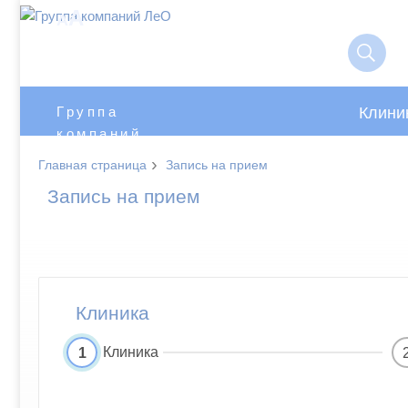
A
A
Клини
Группа
компаний
ЛеО
›
Главная страница
Запись на прием
Запись на прием
Клиника
Клиника
1