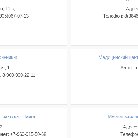
, 11-а,
Адрес
(905)067-07-13
Телефон: 8(38464
синники)
Медицинский цент
ая, 1
Адрес: г
, 8-960-930-22-11
рактика" г.Тайга
Многопрофиль
42
Адрес:
нет: +7-960-915-50-68
Телефон: