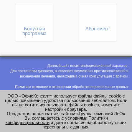
Бонусная
Абонемент
программа
Данный сайт носит информационный характер.
Для постановки диагноза, выявления возможных противопоказаний и
назначения лечения, необходима очная консультация с врачом.
Политика компании в отношении обработки персональных данных
Политика конфиденциальности
ООО «ОфисКонсалт» использует файлы
файлы cookie
с
Соглашение на обработку персональных данных
целью повышения удобства пользования веб-сайтом. Если
вы не хотите использовать файлы cookies, измените
Оценка труда
настройки браузера.
Продолжая пользоваться сайтом «Группа компаний ЛеО»
e-mail:
office@modus-leo.ru
Вы соглашаетесь с условиями
Политики
конфиденциальности
и даете согласие на обработку своих
персональных данных.