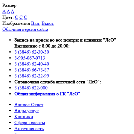
Размер:
A
A
A
Цвет:
C
C
C
Изображения
Вкл.
Выкл.
Обычная версия сайта
Запись на прием во все центры и клиники "ЛеО"
Ежедневно с 8.00 до 20.00:
8 (3846) 62-30-30
8-905-067-0713
8 (3846) 62-40-40
8 (3846) 66-78-87
8 (3846) 62-22-99
Справочная служба аптечной сети "ЛеО":
8 (3846) 622-000
Oбщая информация о ГК "ЛеО"
Вопрос-Ответ
Виды услуг
Клиники
Сфера красоты
Аптечная сеть