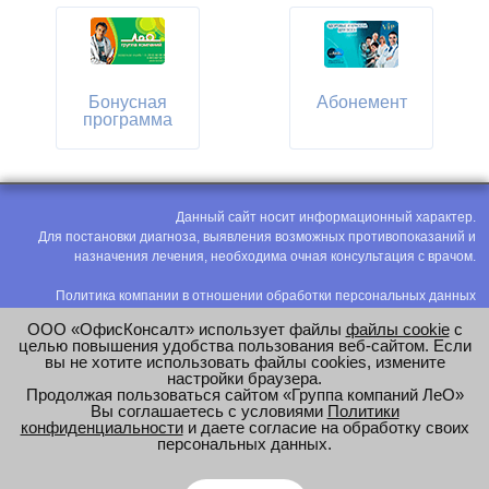
Бонусная
Абонемент
программа
Данный сайт носит информационный характер.
Для постановки диагноза, выявления возможных противопоказаний и
назначения лечения, необходима очная консультация с врачом.
Политика компании в отношении обработки персональных данных
Политика конфиденциальности
ООО «ОфисКонсалт» использует файлы
файлы cookie
с
Соглашение на обработку персональных данных
целью повышения удобства пользования веб-сайтом. Если
вы не хотите использовать файлы cookies, измените
Оценка труда
настройки браузера.
Продолжая пользоваться сайтом «Группа компаний ЛеО»
e-mail:
office@modus-leo.ru
Вы соглашаетесь с условиями
Политики
конфиденциальности
и даете согласие на обработку своих
персональных данных.