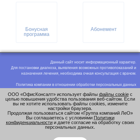
Бонусная
Абонемент
программа
Данный сайт носит информационный характер.
Для постановки диагноза, выявления возможных противопоказаний и
назначения лечения, необходима очная консультация с врачом.
Политика компании в отношении обработки персональных данных
Политика конфиденциальности
ООО «ОфисКонсалт» использует файлы
файлы cookie
с
Соглашение на обработку персональных данных
целью повышения удобства пользования веб-сайтом. Если
вы не хотите использовать файлы cookies, измените
Оценка труда
настройки браузера.
Продолжая пользоваться сайтом «Группа компаний ЛеО»
e-mail:
office@modus-leo.ru
Вы соглашаетесь с условиями
Политики
конфиденциальности
и даете согласие на обработку своих
персональных данных.