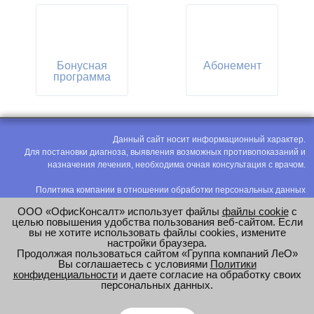
Бонусная
Абонемент
программа
Данный сайт носит информационный характер.
Для постановки диагноза, выявления возможных противопоказаний и
назначения лечения, необходима очная консультация с врачом.
Политика компании в отношении обработки персональных данных
Политика конфиденциальности
ООО «ОфисКонсалт» использует файлы
файлы cookie
с
Соглашение на обработку персональных данных
целью повышения удобства пользования веб-сайтом. Если
вы не хотите использовать файлы cookies, измените
Оценка труда
настройки браузера.
Продолжая пользоваться сайтом «Группа компаний ЛеО»
e-mail:
office@modus-leo.ru
Вы соглашаетесь с условиями
Политики
конфиденциальности
и даете согласие на обработку своих
персональных данных.