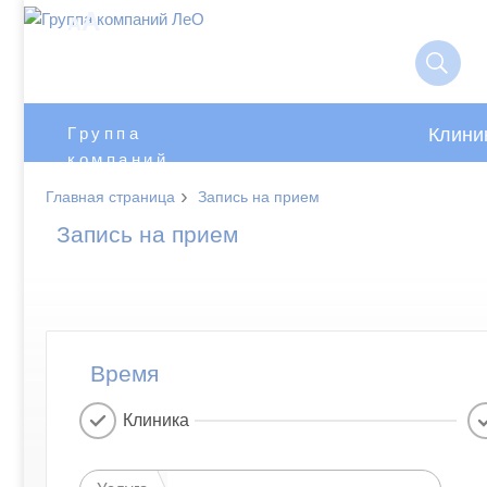
A
A
Клини
Группа
компаний
ЛеО
›
Главная страница
Запись на прием
Запись на прием
Время
Клиника