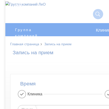
A
A
Клини
Группа
компаний
ЛеО
›
Главная страница
Запись на прием
Запись на прием
Время
Клиника