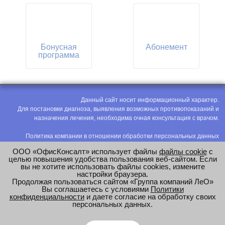
Бонусная
Абонемент
программа
Данный сайт носит информационный характер.
Для постановки диагноза, выявления возможных противопоказаний и
назначения лечения, необходима очная консультация с врачом.
Политика компании в отношении обработки персональных данных
Политика конфиденциальности
ООО «ОфисКонсалт» использует файлы
файлы cookie
с
Соглашение на обработку персональных данных
целью повышения удобства пользования веб-сайтом. Если
вы не хотите использовать файлы cookies, измените
Оценка труда
настройки браузера.
Продолжая пользоваться сайтом «Группа компаний ЛеО»
e-mail:
office@modus-leo.ru
Вы соглашаетесь с условиями
Политики
конфиденциальности
и даете согласие на обработку своих
персональных данных.