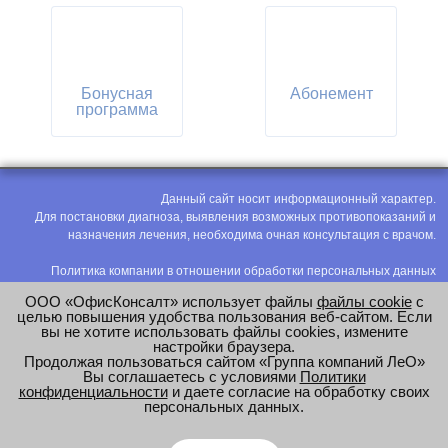
Бонусная
Абонемент
программа
Данный сайт носит информационный характер.
Для постановки диагноза, выявления возможных противопоказаний и
назначения лечения, необходима очная консультация с врачом.
Политика компании в отношении обработки персональных данных
Политика конфиденциальности
ООО «ОфисКонсалт» использует файлы
файлы cookie
с
Соглашение на обработку персональных данных
целью повышения удобства пользования веб-сайтом. Если
вы не хотите использовать файлы cookies, измените
Оценка труда
настройки браузера.
Продолжая пользоваться сайтом «Группа компаний ЛеО»
e-mail:
office@modus-leo.ru
Вы соглашаетесь с условиями
Политики
конфиденциальности
и даете согласие на обработку своих
персональных данных.