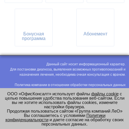
Бонусная
Абонемент
программа
Данный сайт носит информационный характер.
Для постановки диагноза, выявления возможных противопоказаний и
назначения лечения, необходима очная консультация с врачом.
Политика компании в отношении обработки персональных данных
Политика конфиденциальности
ООО «ОфисКонсалт» использует файлы
файлы cookie
с
Соглашение на обработку персональных данных
целью повышения удобства пользования веб-сайтом. Если
вы не хотите использовать файлы cookies, измените
Оценка труда
настройки браузера.
Продолжая пользоваться сайтом «Группа компаний ЛеО»
e-mail:
office@modus-leo.ru
Вы соглашаетесь с условиями
Политики
конфиденциальности
и даете согласие на обработку своих
персональных данных.