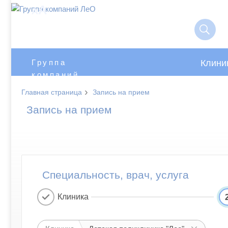
A
A
Клини
Группа
компаний
ЛеО
›
Главная страница
Запись на прием
Запись на прием
Специальность, врач, услуга
Клиника