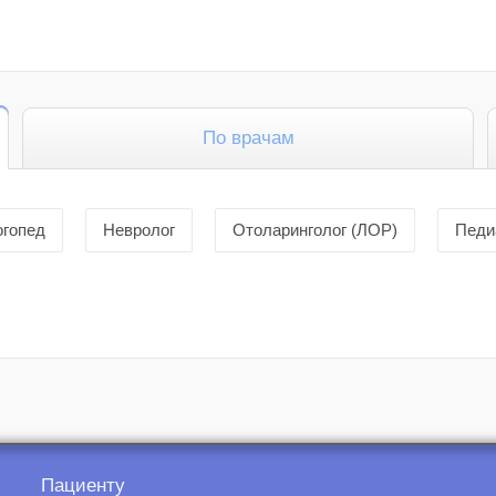
По врачам
огопед
Невролог
Отоларинголог (ЛОР)
Педи
Пациенту