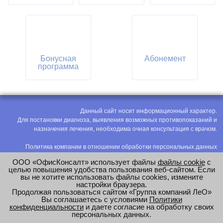
Бонусная
Абонемент
программа
Данный сайт носит информационный характер.
Для постановки диагноза, выявления возможных противопоказаний и
назначения лечения, необходима очная консультация с врачом.
Политика компании в отношении обработки персональных данных
Политика конфиденциальности
ООО «ОфисКонсалт» использует файлы
файлы cookie
с
Соглашение на обработку персональных данных
целью повышения удобства пользования веб-сайтом. Если
вы не хотите использовать файлы cookies, измените
Оценка труда
настройки браузера.
Продолжая пользоваться сайтом «Группа компаний ЛеО»
e-mail:
office@modus-leo.ru
Вы соглашаетесь с условиями
Политики
конфиденциальности
и даете согласие на обработку своих
персональных данных.