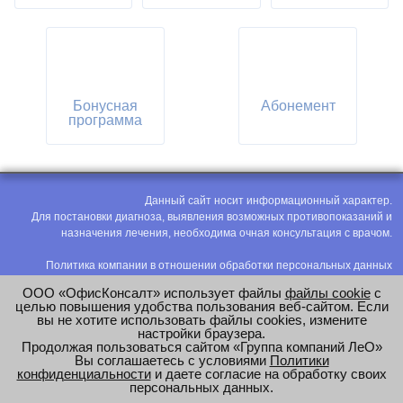
Бонусная
Абонемент
программа
Данный сайт носит информационный характер.
Для постановки диагноза, выявления возможных противопоказаний и
назначения лечения, необходима очная консультация с врачом.
Политика компании в отношении обработки персональных данных
Политика конфиденциальности
ООО «ОфисКонсалт» использует файлы
файлы cookie
с
Соглашение на обработку персональных данных
целью повышения удобства пользования веб-сайтом. Если
вы не хотите использовать файлы cookies, измените
Оценка труда
настройки браузера.
Продолжая пользоваться сайтом «Группа компаний ЛеО»
e-mail:
office@modus-leo.ru
Вы соглашаетесь с условиями
Политики
конфиденциальности
и даете согласие на обработку своих
персональных данных.