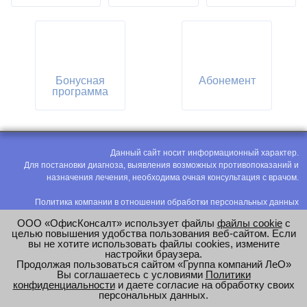
Бонусная
Абонемент
программа
Данный сайт носит информационный характер.
Для постановки диагноза, выявления возможных противопоказаний и
назначения лечения, необходима очная консультация с врачом.
Политика компании в отношении обработки персональных данных
Политика конфиденциальности
ООО «ОфисКонсалт» использует файлы
файлы cookie
с
Соглашение на обработку персональных данных
целью повышения удобства пользования веб-сайтом. Если
вы не хотите использовать файлы cookies, измените
Оценка труда
настройки браузера.
Продолжая пользоваться сайтом «Группа компаний ЛеО»
e-mail:
office@modus-leo.ru
Вы соглашаетесь с условиями
Политики
конфиденциальности
и даете согласие на обработку своих
персональных данных.