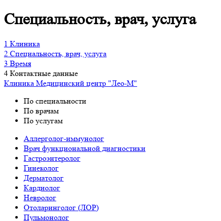
Специальность, врач, услуга
1
Клиника
2
Специальность, врач, услуга
3
Время
4
Контактные данные
Клиника
Медицинский центр "Лео-М"
По специальности
По врачам
По услугам
Аллерголог-иммунолог
Врач функциональной диагностики
Гастроэнтеролог
Гинеколог
Дерматолог
Кардиолог
Невролог
Отоларинголог (ЛОР)
Пульмонолог