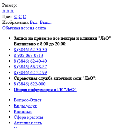
Размер:
A
A
A
Цвет:
C
C
C
Изображения
Вкл.
Выкл.
Обычная версия сайта
Запись на прием во все центры и клиники "ЛеО"
Ежедневно с 8.00 до 20.00:
8 (3846) 62-30-30
8-905-067-0713
8 (3846) 62-40-40
8 (3846) 66-78-87
8 (3846) 62-22-99
Справочная служба аптечной сети "ЛеО":
8 (3846) 622-000
Oбщая информация о ГК "ЛеО"
Вопрос-Ответ
Виды услуг
Клиники
Сфера красоты
Аптечная сеть