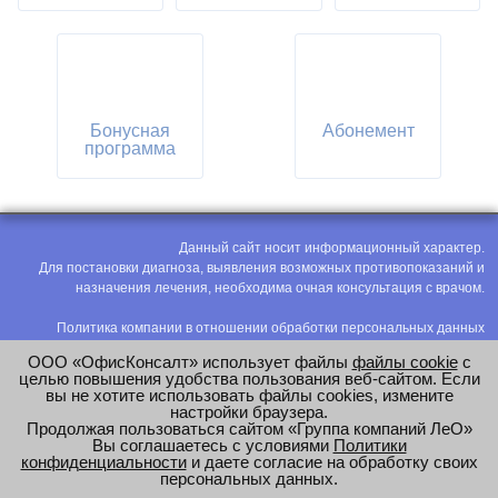
Бонусная
Абонемент
программа
Данный сайт носит информационный характер.
Для постановки диагноза, выявления возможных противопоказаний и
назначения лечения, необходима очная консультация с врачом.
Политика компании в отношении обработки персональных данных
Политика конфиденциальности
ООО «ОфисКонсалт» использует файлы
файлы cookie
с
Соглашение на обработку персональных данных
целью повышения удобства пользования веб-сайтом. Если
вы не хотите использовать файлы cookies, измените
Оценка труда
настройки браузера.
Продолжая пользоваться сайтом «Группа компаний ЛеО»
e-mail:
office@modus-leo.ru
Вы соглашаетесь с условиями
Политики
конфиденциальности
и даете согласие на обработку своих
персональных данных.