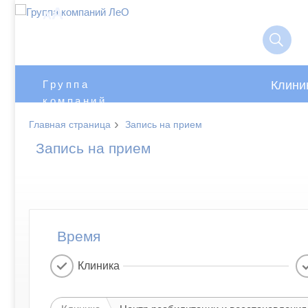
A
A
Клини
Группа
компаний
ЛеО
›
Главная страница
Запись на прием
Запись на прием
Время
Клиника