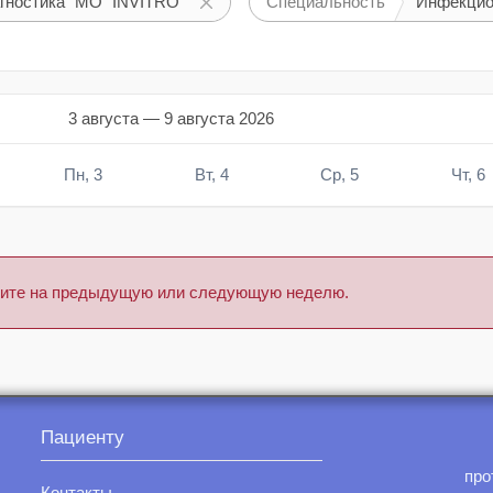
гностика" МО "INVITRO"
Специальность
Инфекцио
3 августа — 9 августа 2026
Пн, 3
Вт, 4
Ср, 5
Чт, 6
тните на предыдущую или следующую неделю.
Пациенту
про
Контакты