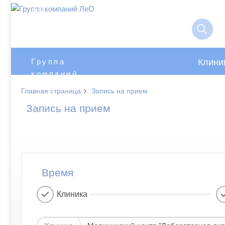
A
A
Клини
Группа
компаний
ЛеО
›
Главная страница
Запись на прием
Запись на прием
Время
Клиника