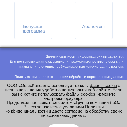
Бонусная
Абонемент
программа
Данный сайт носит информационный характер.
Для постановки диагноза, выявления возможных противопоказаний и
назначения лечения, необходима очная консультация с врачом.
Политика компании в отношении обработки персональных данных
Политика конфиденциальности
ООО «ОфисКонсалт» использует файлы
файлы cookie
с
Соглашение на обработку персональных данных
целью повышения удобства пользования веб-сайтом. Если
вы не хотите использовать файлы cookies, измените
Оценка труда
настройки браузера.
Продолжая пользоваться сайтом «Группа компаний ЛеО»
e-mail:
office@modus-leo.ru
Вы соглашаетесь с условиями
Политики
конфиденциальности
и даете согласие на обработку своих
персональных данных.