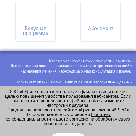
Бонусная
Абонемент
программа
Данный сайт носит информационный характер.
Для постановки диагноза, выявления возможных противопоказаний и
назначения лечения, необходима очная консультация с врачом.
Политика компании в отношении обработки персональных данных
Политика конфиденциальности
ООО «ОфисКонсалт» использует файлы
файлы cookie
с
Соглашение на обработку персональных данных
целью повышения удобства пользования веб-сайтом. Если
вы не хотите использовать файлы cookies, измените
Оценка труда
настройки браузера.
Продолжая пользоваться сайтом «Группа компаний ЛеО»
e-mail:
office@modus-leo.ru
Вы соглашаетесь с условиями
Политики
конфиденциальности
и даете согласие на обработку своих
персональных данных.