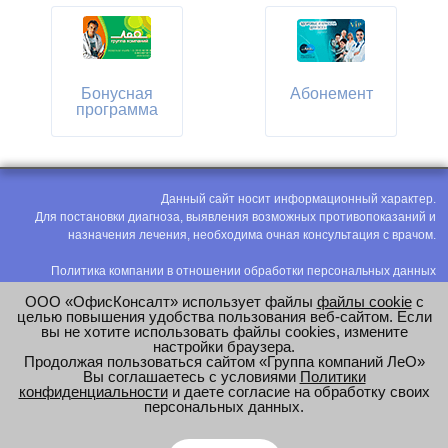
Бонусная
Абонемент
программа
Данный сайт носит информационный характер.
Для постановки диагноза, выявления возможных противопоказаний и
назначения лечения, необходима очная консультация с врачом.
Политика компании в отношении обработки персональных данных
Политика конфиденциальности
ООО «ОфисКонсалт» использует файлы
файлы cookie
с
Соглашение на обработку персональных данных
целью повышения удобства пользования веб-сайтом. Если
вы не хотите использовать файлы cookies, измените
Оценка труда
настройки браузера.
Продолжая пользоваться сайтом «Группа компаний ЛеО»
e-mail:
office@modus-leo.ru
Вы соглашаетесь с условиями
Политики
конфиденциальности
и даете согласие на обработку своих
персональных данных.