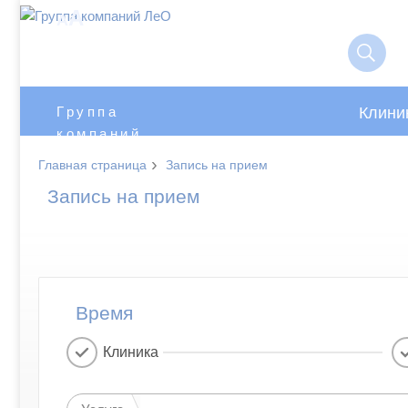
A
A
Клини
Группа
компаний
ЛеО
›
Главная страница
Запись на прием
Запись на прием
Время
Клиника