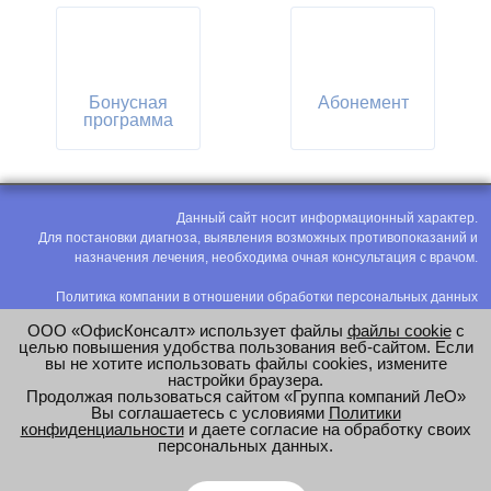
Бонусная
Абонемент
программа
Данный сайт носит информационный характер.
Для постановки диагноза, выявления возможных противопоказаний и
назначения лечения, необходима очная консультация с врачом.
Политика компании в отношении обработки персональных данных
Политика конфиденциальности
ООО «ОфисКонсалт» использует файлы
файлы cookie
с
Соглашение на обработку персональных данных
целью повышения удобства пользования веб-сайтом. Если
вы не хотите использовать файлы cookies, измените
Оценка труда
настройки браузера.
Продолжая пользоваться сайтом «Группа компаний ЛеО»
e-mail:
office@modus-leo.ru
Вы соглашаетесь с условиями
Политики
конфиденциальности
и даете согласие на обработку своих
персональных данных.