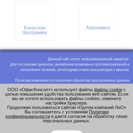
Бонусная
Абонемент
программа
Данный сайт носит информационный характер.
Для постановки диагноза, выявления возможных противопоказаний и
назначения лечения, необходима очная консультация с врачом.
Политика компании в отношении обработки персональных данных
Политика конфиденциальности
ООО «ОфисКонсалт» использует файлы
файлы cookie
с
Соглашение на обработку персональных данных
целью повышения удобства пользования веб-сайтом. Если
вы не хотите использовать файлы cookies, измените
Оценка труда
настройки браузера.
Продолжая пользоваться сайтом «Группа компаний ЛеО»
e-mail:
office@modus-leo.ru
Вы соглашаетесь с условиями
Политики
конфиденциальности
и даете согласие на обработку своих
персональных данных.