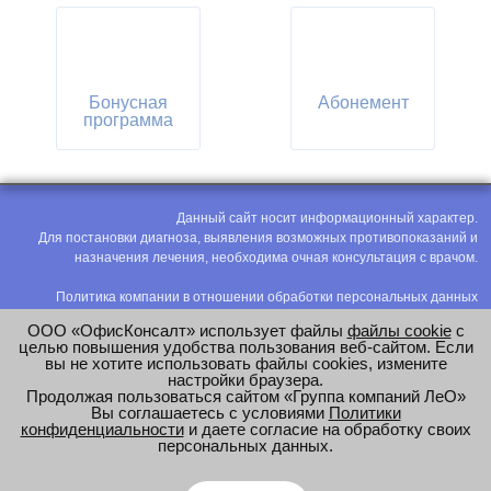
Бонусная
Абонемент
программа
Данный сайт носит информационный характер.
Для постановки диагноза, выявления возможных противопоказаний и
назначения лечения, необходима очная консультация с врачом.
Политика компании в отношении обработки персональных данных
Политика конфиденциальности
ООО «ОфисКонсалт» использует файлы
файлы cookie
с
Соглашение на обработку персональных данных
целью повышения удобства пользования веб-сайтом. Если
вы не хотите использовать файлы cookies, измените
Оценка труда
настройки браузера.
Продолжая пользоваться сайтом «Группа компаний ЛеО»
e-mail:
office@modus-leo.ru
Вы соглашаетесь с условиями
Политики
конфиденциальности
и даете согласие на обработку своих
персональных данных.