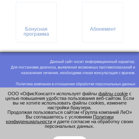
Бонусная
Абонемент
программа
Данный сайт носит информационный характер.
Для постановки диагноза, выявления возможных противопоказаний и
назначения лечения, необходима очная консультация с врачом.
Политика компании в отношении обработки персональных данных
Политика конфиденциальности
ООО «ОфисКонсалт» использует файлы
файлы cookie
с
Соглашение на обработку персональных данных
целью повышения удобства пользования веб-сайтом. Если
вы не хотите использовать файлы cookies, измените
Оценка труда
настройки браузера.
Продолжая пользоваться сайтом «Группа компаний ЛеО»
e-mail:
office@modus-leo.ru
Вы соглашаетесь с условиями
Политики
конфиденциальности
и даете согласие на обработку своих
персональных данных.