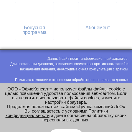
Бонусная
Абонемент
программа
Данный сайт носит информационный характер.
Для постановки диагноза, выявления возможных противопоказаний и
назначения лечения, необходима очная консультация с врачом.
Политика компании в отношении обработки персональных данных
Политика конфиденциальности
ООО «ОфисКонсалт» использует файлы
файлы cookie
с
Соглашение на обработку персональных данных
целью повышения удобства пользования веб-сайтом. Если
вы не хотите использовать файлы cookies, измените
Оценка труда
настройки браузера.
Продолжая пользоваться сайтом «Группа компаний ЛеО»
e-mail:
office@modus-leo.ru
Вы соглашаетесь с условиями
Политики
конфиденциальности
и даете согласие на обработку своих
персональных данных.