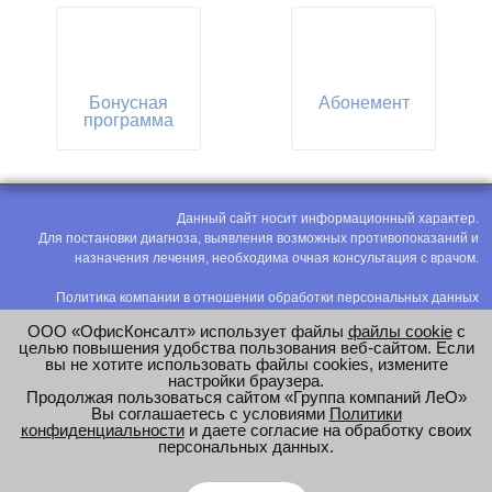
Бонусная
Абонемент
программа
Данный сайт носит информационный характер.
Для постановки диагноза, выявления возможных противопоказаний и
назначения лечения, необходима очная консультация с врачом.
Политика компании в отношении обработки персональных данных
Политика конфиденциальности
ООО «ОфисКонсалт» использует файлы
файлы cookie
с
Соглашение на обработку персональных данных
целью повышения удобства пользования веб-сайтом. Если
вы не хотите использовать файлы cookies, измените
Оценка труда
настройки браузера.
Продолжая пользоваться сайтом «Группа компаний ЛеО»
e-mail:
office@modus-leo.ru
Вы соглашаетесь с условиями
Политики
конфиденциальности
и даете согласие на обработку своих
персональных данных.