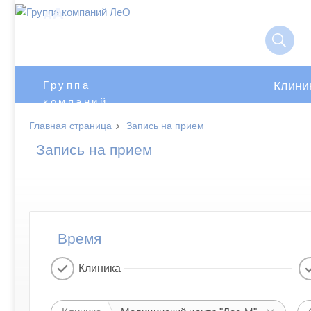
A
A
Клини
Группа
компаний
ЛеО
›
Главная страница
Запись на прием
Запись на прием
Время
Клиника