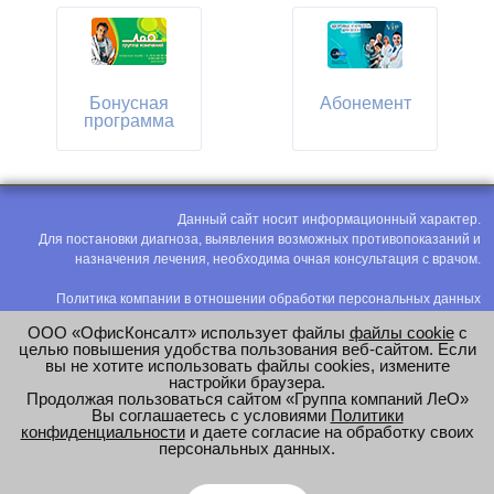
Бонусная
Абонемент
программа
Данный сайт носит информационный характер.
Для постановки диагноза, выявления возможных противопоказаний и
назначения лечения, необходима очная консультация с врачом.
Политика компании в отношении обработки персональных данных
Политика конфиденциальности
ООО «ОфисКонсалт» использует файлы
файлы cookie
с
Соглашение на обработку персональных данных
целью повышения удобства пользования веб-сайтом. Если
вы не хотите использовать файлы cookies, измените
Оценка труда
настройки браузера.
Продолжая пользоваться сайтом «Группа компаний ЛеО»
e-mail:
office@modus-leo.ru
Вы соглашаетесь с условиями
Политики
конфиденциальности
и даете согласие на обработку своих
персональных данных.