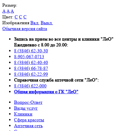
Размер:
A
A
A
Цвет:
C
C
C
Изображения
Вкл.
Выкл.
Обычная версия сайта
Запись на прием во все центры и клиники "ЛеО"
Ежедневно с 8.00 до 20.00:
8 (3846) 62-30-30
8-905-067-0713
8 (3846) 62-40-40
8 (3846) 66-78-87
8 (3846) 62-22-99
Справочная служба аптечной сети "ЛеО":
8 (3846) 622-000
Oбщая информация о ГК "ЛеО"
Вопрос-Ответ
Виды услуг
Клиники
Сфера красоты
Аптечная сеть