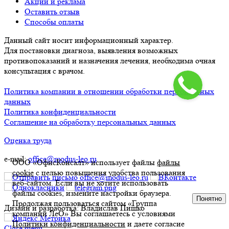
Акции и реклама
Оставить отзыв
Способы оплаты
Данный сайт носит информационный характер.
Для постановки диагноза, выявления возможных
противопоказаний и назначения лечения, необходима очная
консультация с врачом.
Политика компании в отношении обработки персональных
данных
Политика конфиденциальности
Соглашение на обработку персональных данных
Оценка труда
e-mail:
office@modus-leo.ru
ООО «ОфисКонсалт» использует файлы
файлы
cookie
с целью повышения удобства пользования
веб-сайтом. Если вы не хотите использовать
файлы cookies, измените настройки браузера.
Понятно
Продолжая пользоваться сайтом «Группа
Дизайн и разработка: Владислав Пишко
компаний ЛеО» Вы соглашаетесь с условиями
Политики конфиденциальности
и даете согласие
Close menu