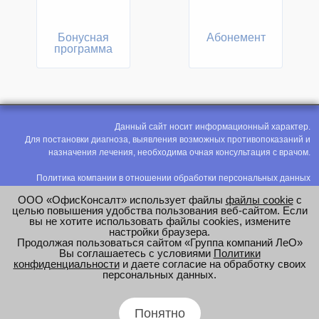
Бонусная
Абонемент
программа
Данный сайт носит информационный характер.
Для постановки диагноза, выявления возможных противопоказаний и
назначения лечения, необходима очная консультация с врачом.
Политика компании в отношении обработки персональных данных
Политика конфиденциальности
ООО «ОфисКонсалт» использует файлы
файлы cookie
с
Соглашение на обработку персональных данных
целью повышения удобства пользования веб-сайтом. Если
вы не хотите использовать файлы cookies, измените
Оценка труда
настройки браузера.
Продолжая пользоваться сайтом «Группа компаний ЛеО»
e-mail:
office@modus-leo.ru
Вы соглашаетесь с условиями
Политики
конфиденциальности
и даете согласие на обработку своих
персональных данных.
Понятно