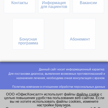
Контакты
Информация
Вакансии
для пациентов
Бонусная
Абонемент
программа
Данный сайт носит информационный характер.
Для постановки диагноза, выявления возможных противопоказаний и
назначения лечения, необходима очная консультация с врачом.
Политика компании в отношении обработки персональных данных
Политика конфиденциальности
ООО «ОфисКонсалт» использует файлы
файлы cookie
с
Соглашение на обработку персональных данных
целью повышения удобства пользования веб-сайтом. Если
вы не хотите использовать файлы cookies, измените
Оценка труда
настройки браузера.