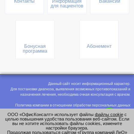
Контакты
Информация
Вакансии
для пациентов
Бонусная
Абонемент
программа
Данный сайт носит информационный характер.
Для постановки диагноза, выявления возможных противопоказаний и
назначения лечения, необходима очная консультация с врачом.
Политика компании в отношении обработки персональных данных
Политика конфиденциальности
ООО «ОфисКонсалт» использует файлы
файлы cookie
с
Соглашение на обработку персональных данных
целью повышения удобства пользования веб-сайтом. Если
вы не хотите использовать файлы cookies, измените
Оценка труда
настройки браузера.
Продолжая пользоваться сайтом «Группа компаний ЛеО»