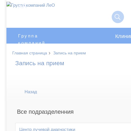
A
A
Клини
Группа
компаний
ЛеО
›
Главная страница
Запись на прием
Запись на прием
Назад
Все подразделенния
Центр лучевой диагностики