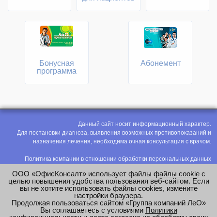
Бонусная
Абонемент
программа
Данный сайт носит информационный характер.
Для постановки диагноза, выявления возможных противопоказаний и
назначения лечения, необходима очная консультация с врачом.
Политика компании в отношении обработки персональных данных
Политика конфиденциальности
ООО «ОфисКонсалт» использует файлы
файлы cookie
с
Соглашение на обработку персональных данных
целью повышения удобства пользования веб-сайтом. Если
вы не хотите использовать файлы cookies, измените
Оценка труда
настройки браузера.
Продолжая пользоваться сайтом «Группа компаний ЛеО»
e-mail:
office@modus-leo.ru
Вы соглашаетесь с условиями
Политики