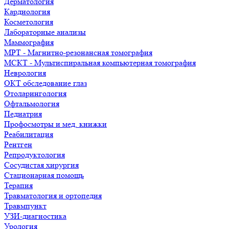
Дерматология
Кардиология
Косметология
Лабораторные анализы
Маммография
МРТ - Магнитно-резонансная томография
МСКТ - Мультиспиральная компьютерная томография
Неврология
ОКТ обследование глаз
Отоларингология
Офтальмология
Педиатрия
Профосмотры и мед. книжки
Реабилитация
Рентген
Репродуктология
Сосудистая хирургия
Стационарная помощь
Терапия
Травматология и ортопедия
Травмпункт
УЗИ-диагностика
Урология