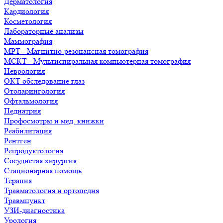
Дерматология
Кардиология
Косметология
Лабораторные анализы
Маммография
МРТ - Магнитно-резонансная томография
МСКТ - Мультиспиральная компьютерная томография
Неврология
ОКТ обследование глаз
Отоларингология
Офтальмология
Педиатрия
Профосмотры и мед. книжки
Реабилитация
Рентген
Репродуктология
Сосудистая хирургия
Стационарная помощь
Терапия
Травматология и ортопедия
Травмпункт
УЗИ-диагностика
Урология