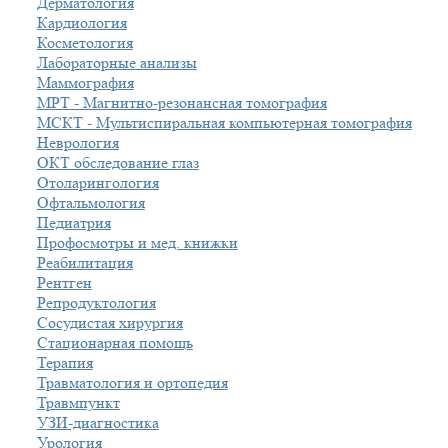
Дерматология
Кардиология
Косметология
Лабораторные анализы
Маммография
МРТ - Магнитно-резонансная томография
МСКТ - Мультиспиральная компьютерная томография
Неврология
ОКТ обследование глаз
Отоларингология
Офтальмология
Педиатрия
Профосмотры и мед. книжки
Реабилитация
Рентген
Репродуктология
Сосудистая хирургия
Стационарная помощь
Терапия
Травматология и ортопедия
Травмпункт
УЗИ-диагностика
Урология