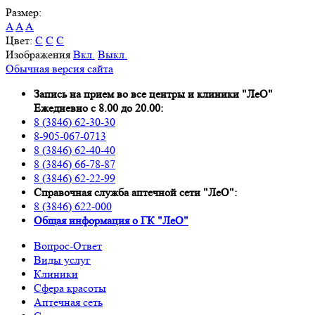
Размер:
A
A
A
Цвет:
C
C
C
Изображения
Вкл.
Выкл.
Обычная версия сайта
Запись на прием во все центры и клиники "ЛеО"
Ежедневно с 8.00 до 20.00:
8 (3846) 62-30-30
8-905-067-0713
8 (3846) 62-40-40
8 (3846) 66-78-87
8 (3846) 62-22-99
Справочная служба аптечной сети "ЛеО":
8 (3846) 622-000
Oбщая информация о ГК "ЛеО"
Вопрос-Ответ
Виды услуг
Клиники
Сфера красоты
Аптечная сеть