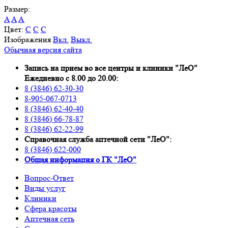
Размер:
A
A
A
Цвет:
C
C
C
Изображения
Вкл.
Выкл.
Обычная версия сайта
Запись на прием во все центры и клиники "ЛеО"
Ежедневно с 8.00 до 20.00:
8 (3846) 62-30-30
8-905-067-0713
8 (3846) 62-40-40
8 (3846) 66-78-87
8 (3846) 62-22-99
Справочная служба аптечной сети "ЛеО":
8 (3846) 622-000
Oбщая информация о ГК "ЛеО"
Вопрос-Ответ
Виды услуг
Клиники
Сфера красоты
Аптечная сеть