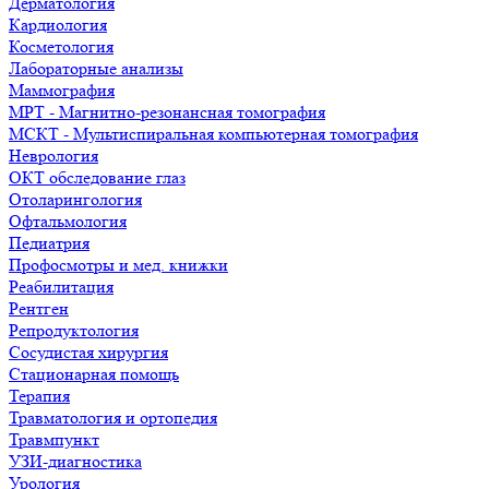
Дерматология
Кардиология
Косметология
Лабораторные анализы
Маммография
МРТ - Магнитно-резонансная томография
МСКТ - Мультиспиральная компьютерная томография
Неврология
ОКТ обследование глаз
Отоларингология
Офтальмология
Педиатрия
Профосмотры и мед. книжки
Реабилитация
Рентген
Репродуктология
Сосудистая хирургия
Стационарная помощь
Терапия
Травматология и ортопедия
Травмпункт
УЗИ-диагностика
Урология