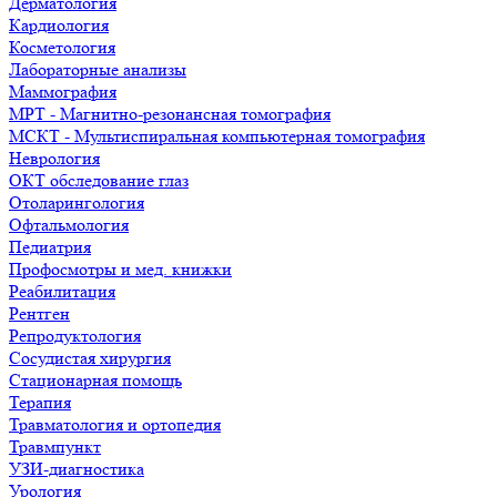
Дерматология
Кардиология
Косметология
Лабораторные анализы
Маммография
МРТ - Магнитно-резонансная томография
МСКТ - Мультиспиральная компьютерная томография
Неврология
ОКТ обследование глаз
Отоларингология
Офтальмология
Педиатрия
Профосмотры и мед. книжки
Реабилитация
Рентген
Репродуктология
Сосудистая хирургия
Стационарная помощь
Терапия
Травматология и ортопедия
Травмпункт
УЗИ-диагностика
Урология