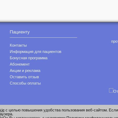
Пациенту
про
Контакты
Информация для пациентов
Бонусная программа
Абонемент
Акции и реклама
Оставить отзыв
Способы оплаты
kie
с целью повышения удобства пользования веб-сайтом. Если
аузера.
 ЛеО» Вы соглашаетесь с условиями
Политики конфиденциально