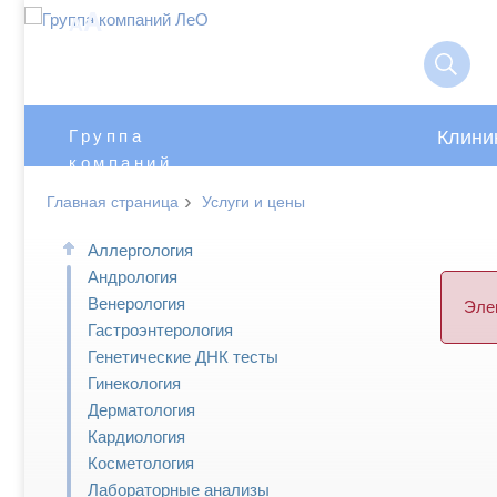
A
A
Клини
Группа
компаний
ЛеО
›
Главная страница
Услуги и цены
Аллергология
Андрология
Венерология
Эле
Гастроэнтерология
Генетические ДНК тесты
Гинекология
Дерматология
Кардиология
Косметология
Лабораторные анализы