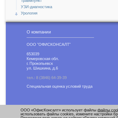
Травмпункт
УЗИ-диагностика
Урология
Функциональная диагностика
Хирургия
О компании
Эндокринология
ООО "ОФИСКОНСАЛТ"
653039
Кемеровская обл.
г. Прокопьевск
ул. Шишкина, д.6
тел.: 8 (3846) 64-39-39
Специальная оценка условий труд
а
ООО «ОфисКонсалт» использует файлы
файлы coo
использовать файлы cookies, измените настройки бр
Продолжая пользоваться сайтом «Группа компаний