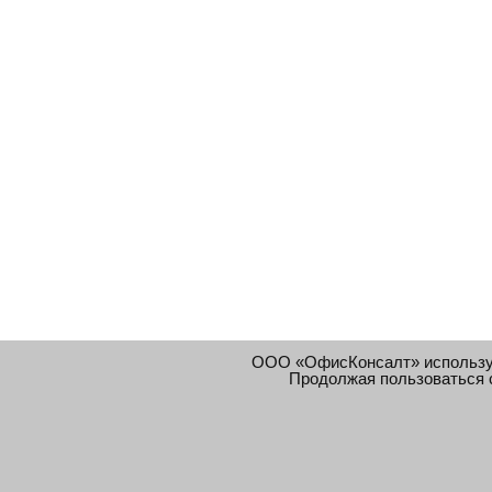
ООО «ОфисКонсалт» использ
Продолжая пользоваться 