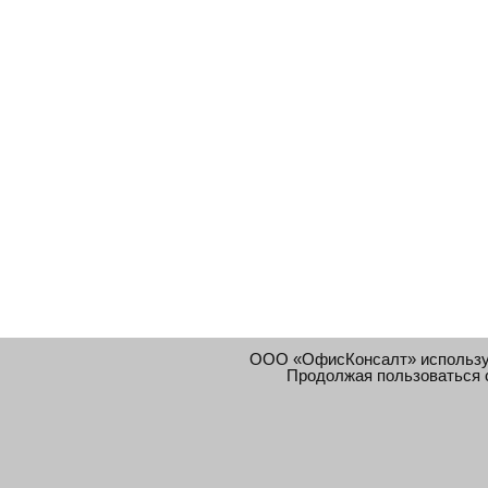
ООО «ОфисКонсалт» использ
Продолжая пользоваться 