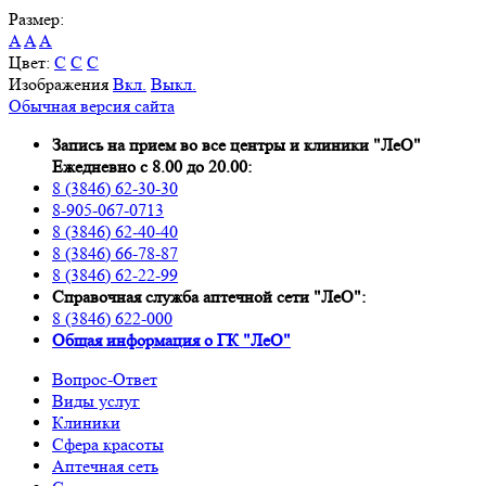
Размер:
A
A
A
Цвет:
C
C
C
Изображения
Вкл.
Выкл.
Обычная версия сайта
Запись на прием во все центры и клиники "ЛеО"
Ежедневно с 8.00 до 20.00:
8 (3846) 62-30-30
8-905-067-0713
8 (3846) 62-40-40
8 (3846) 66-78-87
8 (3846) 62-22-99
Справочная служба аптечной сети "ЛеО":
8 (3846) 622-000
Oбщая информация о ГК "ЛеО"
Вопрос-Ответ
Виды услуг
Клиники
Сфера красоты
Аптечная сеть