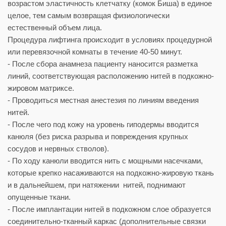
возрастом эластичность клетчатку (комок Биша) в единое
целое, тем самым возвращая физиологически
естественный объем лица.
Процедура лифтинга происходит в условиях процедурной
или перевязочной комнаты в течение 40-50 минут.
- После сбора анамнеза пациенту наносится разметка
линий, соответствующая расположению нитей в подкожно-
жировом матриксе.
- Проводиться местная анестезия по линиям введения
нитей.
- После чего под кожу на уровень гиподермы вводится
канюля (без риска разрыва и повреждения крупных
сосудов и нервных стволов).
- По ходу канюли вводится нить с мощными насечками,
которые крепко насаживаются на подкожно-жировую ткань
и в дальнейшем, при натяжении нитей, поднимают
опущенные ткани.
- После имплантации нитей в подкожном слое образуется
соединительно-тканный каркас (дополнительные связки