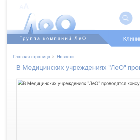
A
A
Клини
Группа компаний ЛеО
›
Главная страница
Новости
В Медицинских учреждениях "ЛеО" пров